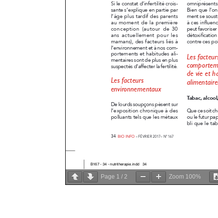
Page
1
/
2
Zoom
100%