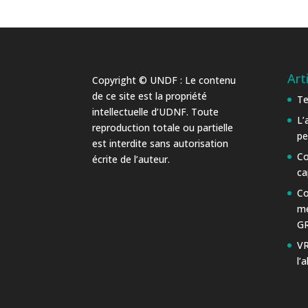
Art
Copyright © UNDF : Le contenu
de ce site est la propriété
Te
intellectuelle d’UDNF. Toute
L’
reproduction totale ou partielle
pe
est interdite sans autorisation
Co
écrite de l’auteur.
ca
Co
me
GR
VR
l’