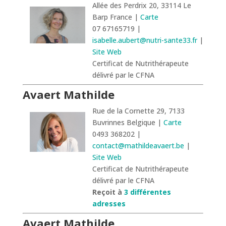
Allée des Perdrix 20, 33114 Le
Barp France |
Carte
07 67165719 |
isabelle.aubert@nutri-sante33.fr
|
Site Web
Certificat de Nutrithérapeute
délivré par le CFNA
Avaert Mathilde
Rue de la Cornette 29, 7133
Buvrinnes Belgique |
Carte
0493 368202 |
contact@mathildeavaert.be
|
Site Web
Certificat de Nutrithérapeute
délivré par le CFNA
Reçoit à
3 différentes
adresses
Avaert Mathilde