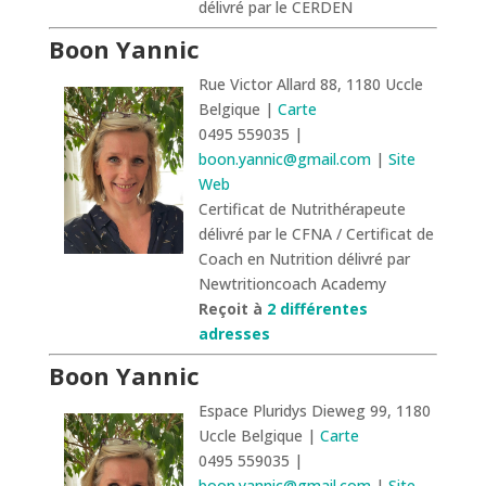
délivré par le CERDEN
Boon Yannic
Rue Victor Allard 88, 1180 Uccle
Belgique |
Carte
0495 559035 |
boon.yannic@gmail.com
|
Site
Web
Certificat de Nutrithérapeute
délivré par le CFNA / Certificat de
Coach en Nutrition délivré par
Newtritioncoach Academy
Reçoit à
2 différentes
adresses
Boon Yannic
Espace Pluridys Dieweg 99, 1180
Uccle Belgique |
Carte
0495 559035 |
boon.yannic@gmail.com
|
Site