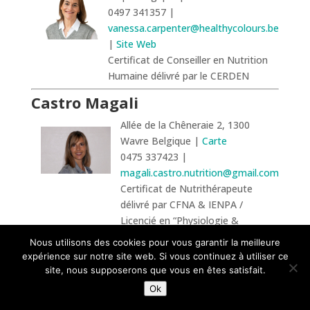
0497 341357 |
vanessa.carpenter@healthycolours.be
|
Site Web
Certificat de Conseiller en Nutrition
Humaine délivré par le CERDEN
Castro Magali
Allée de la Chêneraie 2, 1300
Wavre Belgique |
Carte
0475 337423 |
magali.castro.nutrition@gmail.com
Certificat de Nutrithérapeute
délivré par CFNA & IENPA /
Licencié en “Physiologie &
Micronutrition” / Licence en
Nous utilisons des cookies pour vous garantir la meilleure
Sciences de la Santé Publique
expérience sur notre site web. Si vous continuez à utiliser ce
(UCL) / Graduat en Diététique
site, nous supposerons que vous en êtes satisfait.
(Paul Lambin, IPL)
Ok