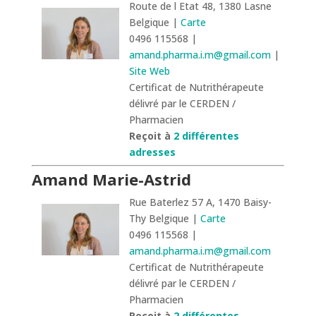
Route de l Etat 48, 1380 Lasne
Belgique |
Carte
0496 115568 |
amand.pharma.i.m@gmail.com
|
Site Web
Certificat de Nutrithérapeute
délivré par le CERDEN /
Pharmacien
Reçoit à
2 différentes
adresses
Amand Marie-Astrid
Rue Baterlez 57 A, 1470 Baisy-
Thy Belgique |
Carte
0496 115568 |
amand.pharma.i.m@gmail.com
Certificat de Nutrithérapeute
délivré par le CERDEN /
Pharmacien
Reçoit à
2 différentes