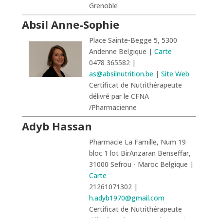
Grenoble
Absil Anne-Sophie
Place Sainte-Begge 5, 5300
Andenne Belgique |
Carte
0478 365582 |
as@absilnutrition.be
|
Site Web
Certificat de Nutrithérapeute
délivré par le CFNA
/Pharmacienne
Adyb Hassan
Pharmacie La Famille, Num 19
bloc 1 lot BirAnzaran Benseffar,
31000 Sefrou - Maroc Belgique |
Carte
21261071302 |
h.adyb1970@gmail.com
Certificat de Nutrithérapeute