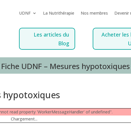
UDNF
La Nutrithérapie
Nos membres
Devenir
Les articles du
Acheter les 
Blog
Fiche UDNF – Mesures hypotoxiques
s hypotoxiques
Cannot read property 'WorkerMessageHandler' of undefined".
Chargement...