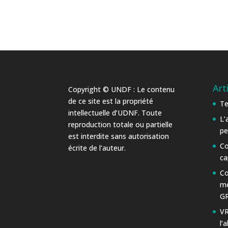
Art
Copyright © UNDF : Le contenu
de ce site est la propriété
Te
intellectuelle d’UDNF. Toute
L’
reproduction totale ou partielle
pe
est interdite sans autorisation
Co
écrite de l’auteur.
ca
Co
me
GR
VR
l’