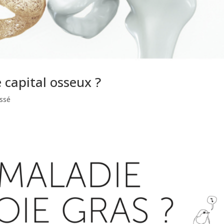
capital osseux ?
ssé